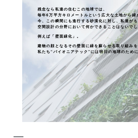
残念なら私達の住むこの地球では、
毎年6万平方キロメートルという広大な土地から緑
今、この瞬間にも進行する砂漠化に対し、私達がも
空間設計の分野において何かできることはないでし
例えば「壁面緑化」。
建物の顔となるその壁面に緑を蘇らせる取り組みを
私たち“パイオニアテック”には明日の地球のため