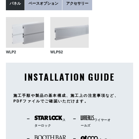
パネル
ベースオプション
アクセサリー
WL-21
WL-22
WL-9
WLLCO
WL-1L
WLBR
WL-01
WL-18
WLP2
WLPS2
INSTALLATION GUIDE
WL-10
WL-11S
WL-11W
WL-1A
WL-15
WL-3A/B
WLTCN
WL-1L3
WLRA
WL-01
WLLEN
WL-18
施工手順や製品の基本構成、施工上の注意事項など、
PDFファイルでご確認いただけます。
ス
ワイヤーオ
WL-14
WL-12
WL-13
ターロック
ールズ
WL-5
WL-4A/B
WL-4C/D
WLLCO
WL-1A
WLBR
WL-15
WL-3A/B