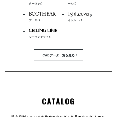
ターロック
ールズ
ラ
WL-16
WL-23
WL-8
ブースバー
イトルーバー
WL-14
WL-12
WL-13
シーリングライン
CADデータ一覧を見る
WL-17
WL-19
WL-PF
WL-16
WL-23
WL-8
ナベビス
皿ビス
CATALOG
WL-17
WL-19
WL-PF
現在発刊しています総合カタログ・単品カタログ をＷＥ