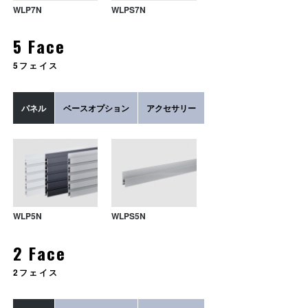
WLP7N
WLPS7N
5 Face
5フェイス
WLTCN
WL-1S
WLRA7
WL-01
WLLEN
WL-18
パネル
ベースオプション
アクセサリー
WLLCO
WL-1A
WLBR
WL-15
WL-3A/B
WLP5N
WLPS5N
2 Face
2フェイス
WL-5
WL-4A/B
WL-4C/D
WLTCN
WL-SHP
WLRA
WL-SHC
WLLEN
WLSH