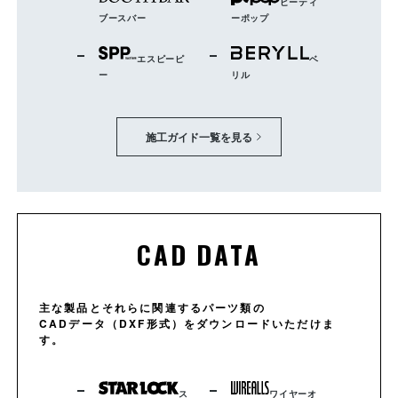
ピーティ
ブースバー
ーポップ
エスピーピ
ベ
WL-16
WL-23
WL-8
ー
リル
WL-21
WL-22
WL-9
WL-5
WL-4A/B
WL-4C/D
施工ガイド一覧を見る
WL-17
WL-19
WL-PF
WL-10
WL-11S
WL-11W
WL-21
WL-22
WL-9
CAD DATA
主な製品とそれらに関連するパーツ類の
ナベビス
皿ビス
CADデータ（DXF形式）をダウンロードいただけま
す。
WL-14
WL-12
WL-13
WL-10
WL-11S
WL-11W
ス
ワイヤーオ