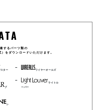
WD5
WD-F3
WD6
WD-F4
ATA
連するパーツ類の
形式）をダウンロードいただけます。
WD-F16
WD-FS8
スター
ワイヤーオールズ
ライトル
ブ
ーバー
WD-PF
ナベタッピングビス
シ