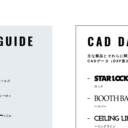
WD3W
WD-F15
WD4
WD-F2A
WD7
WD-F2B
GUIDE
CAD D
、
主な製品とそれらに関
CADデータ（DXF
WD-FS12
WD-FS13
WD-F18
オールズ
ロック
ィーポッ
ースバー
WD-F12
WD-F13
WD-F14
ベリル
ーリングライン