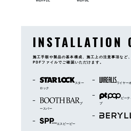
WDFP2L
WDFSL
WD1
WD-F1A
WD2
WD-F1B
WD3
WD-F19
INSTALLATION 
施工手順や製品の基本構成、施工上の注意事項など
PDFファイルでご確認いただけます。
WD-F5
WD-F6
WD-F7
スター
ワイヤー
ロック
ピーテ
ブ
プ
ースバー
WD-FS30/45/60
WD-F10
WD-F11
エスピーピー