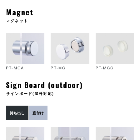
PT-CSE
PT-DF
PT-DS
Magnet
マグネット
PT-DR
PT-EF
PT-ES
PT-MGA
PT-MG
PT-MGC
Sign Board (outdoor)
PT-ER
PT-EC
PT-EF
サインボード(屋外対応)
持ち出し
直付け
PT-EG
PT-FR
PT-R