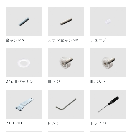
PT-KF
PT-NSF
PT-DSF
全ネジM6
ステン全ネジM6
チューブ
PT-DSS
PT-DSR
PT-SDS
D/E用パッキン
皿ネジ
皿ボルト
PT-ESF
PT-ESS
PT-ESR
PT-F20L
レンチ
ドライバー