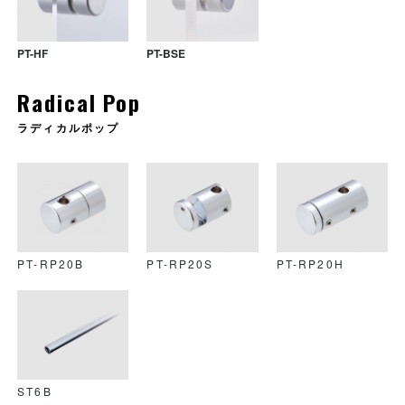
PT-HF
PT-BSE
Radical Pop
ラディカルポップ
PT-CF
PT-CR
PT-CFB
PT-RP20B
PT-RP20S
PT-RP20H
PT-CBR
PT-CFR
PT-GF
ST6B