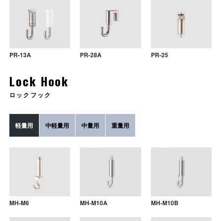
PR-13A
PR-28A
PR-25
Lock Hook
ロックフック
PR-15A
DPR-F1
GR-F3
PR-15B
DPR-11
GR-F1B
PR-20A
DPR-L6R
GR-F5
軽量用
中軽量用
中量用
重量用
PR-6R
DPR-10B
GR-F7
PR-7
DPR-E1B
GR-F4
PR-F12
DPR-12A
GR-F2
MH-M6
MH-M10A
MH-M10B