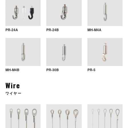
DPR-12B
GR-F6
DPR-7L
PR-F13
PR-24A
PR-24B
MH-M4A
MH-M4B
PR-30B
PR-5
Wire
ワイヤー
PR-D4
DPR-01
DPR-01
PR-D5
DPR-02
DPR-02
PR--26
PR-D4
GH-7