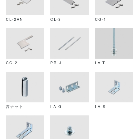
CL-2AN
CL-3
CG-1
CG-2
PR-J
LA-T
高ナット
LA-G
LA-S