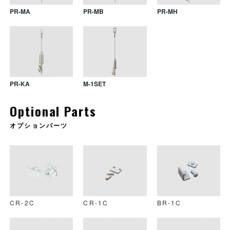
PR-MA
PR-MB
PR-MH
PR-KA
M-1SET
Optional Parts
オプションパーツ
PR-KB
DPR-KA
DPR-KA
H1-SET
DPR-KB
DPR-KB
L1-SET
CR-2C
CR-1C
BR-1C