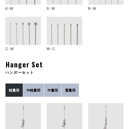
K-W
S-W
B-W
PR-27A
PR-D5
PR-27B
C-W
W-C
Hanger Set
ハンガーセット
軽量用
中軽量用
中量用
重量用