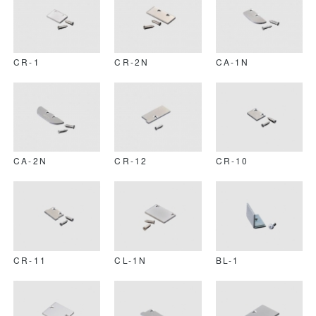
CR-1
CR-2N
CA-1N
CA-2N
CR-12
CR-10
CR-11
CL-1N
BL-1