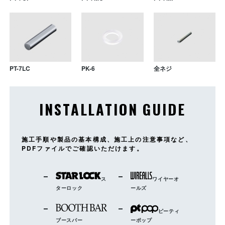
PT-7LC
PK-6
全ネジ
INSTALLATION GUIDE
PT-9CF
PT-13C
PT-15C
PT-20C
PT-9MC
PT-13MC
PT-15MC
PT-20MC
PT-9MP
PT-13MP
PT-15MP
PT-20MP
施工手順や製品の基本構成、施工上の注意事項など、
PDFファイルでご確認いただけます。
ス
ワイヤーオ
ターロック
ールズ
PT-9LC
PT-13LC
PT-15LC
PT-20LC
PK-8
PK-11
PK-13
PK-18
全ネジ
全ネジ
全ネジ
全ネジ
ピーティ
ブースバー
ーポップ